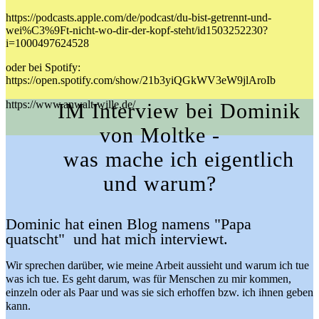
https://podcasts.apple.com/de/podcast/du-bist-getrennt-und-
wei%C3%9Ft-nicht-wo-dir-der-kopf-steht/id1503252230?
i=1000497624528
oder bei Spotify:
https://open.spotify.com/show/21b3yiQGkWV3eW9jlAroIb
https://www.anwalt-wille.de/
IM Interview bei Dominik
von Moltke -
was mache ich eigentlich
und warum?
Dominic hat einen Blog namens "Papa
quatscht" und hat mich interviewt.
Wir sprechen darüber, wie meine Arbeit aussieht und warum ich tue
was ich tue. Es geht darum, was für Menschen zu mir kommen,
einzeln oder als Paar und was sie sich erhoffen bzw. ich ihnen geben
kann.