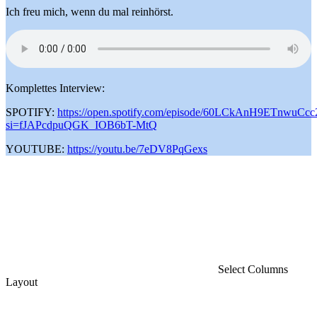
Ich freu mich, wenn du mal reinhörst.
Komplettes Interview:
SPOTIFY:
https://open.spotify.com/episode/60LCkAnH9ETnwuCcc
si=fJAPcdpuQGK_IOB6bT-MtQ
YOUTUBE:
https://youtu.be/7eDV8PqGexs
Select Columns
Layout